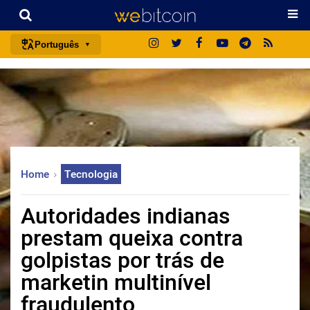
Português
português (BR)
english
español
français
italiano
Home
Tecnologia
deutsch
日本語
Autoridades indianas
中文
prestam queixa contra
русский
golpistas por trás de
한국어
marketin multinível
العربية
fraudulento
ไทย