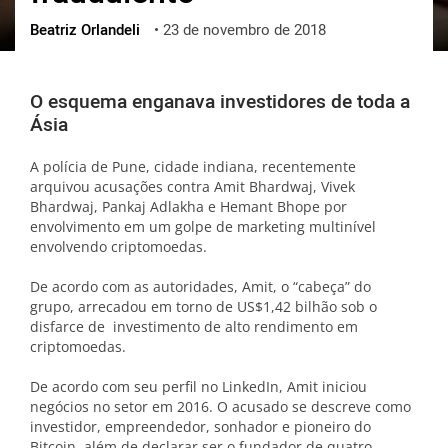
Beatriz Orlandeli
•
23 de novembro de 2018
ქართული
polski
vietnamese
O esquema enganava investidores de toda a
Ásia
A polícia de Pune, cidade indiana, recentemente
arquivou acusações contra Amit Bhardwaj, Vivek
Bhardwaj, Pankaj Adlakha e Hemant Bhope por
envolvimento em um golpe de marketing multinível
envolvendo criptomoedas.
De acordo com as autoridades, Amit, o “cabeça” do
grupo, arrecadou em torno de US$1,42 bilhão sob o
disfarce de investimento de alto rendimento em
criptomoedas.
De acordo com seu perfil no LinkedIn, Amit iniciou
negócios no setor em 2016. O acusado se descreve como
investidor, empreendedor, sonhador e pioneiro do
Bitcoin, além de declarar ser o fundador de quatro