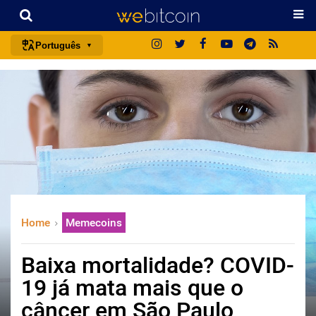
Português
português (BR)
english
español
français
italiano
deutsch
日本語
Home
Memecoins
中文
русский
Baixa mortalidade? COVID-
한국어
19 já mata mais que o
العربية
câncer em São Paulo
ไทย