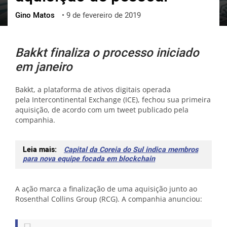
Gino Matos
•
9 de fevereiro de 2019
ქართული
polski
vietnamese
Bakkt finaliza o processo iniciado
em janeiro
Bakkt, a plataforma de ativos digitais operada
pela Intercontinental Exchange (ICE), fechou sua primeira
aquisição, de acordo com um tweet publicado pela
companhia.
Leia mais:
Capital da Coreia do Sul indica membros
para nova equipe focada em blockchain
A ação marca a finalização de uma aquisição junto ao
Rosenthal Collins Group (RCG). A companhia anunciou: