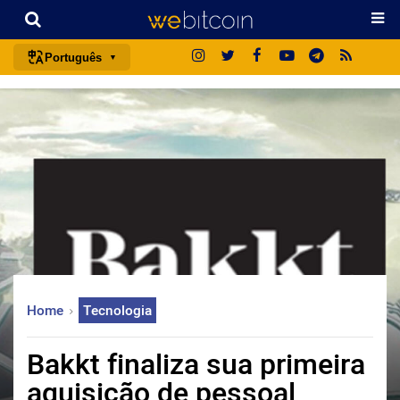
Português
português (BR)
english
español
français
italiano
deutsch
日本語
中文
Home
Tecnologia
русский
한국어
Bakkt finaliza sua primeira
العربية
aquisição de pessoal
ไทย