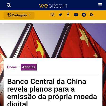
Português
português (BR)
english
español
français
italiano
deutsch
Home
Altcoins
日本語
中文
Banco Central da China
русский
revela planos para a
한국어
emissão da própria moeda
العربية
digital
ไทย