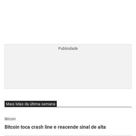
BTCBRL Cotação
por TradingVie
Mais lidas da última semana
Bitcoin
Bitcoin toca crash line e reacende sinal de alta