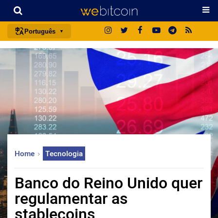
Português
português (BR)
english
español
français
italiano
deutsch
日本語
Home
Tecnologia
中文
русский
Banco do Reino Unido quer
한국어
regulamentar as
العربية
stablecoins
ไทย