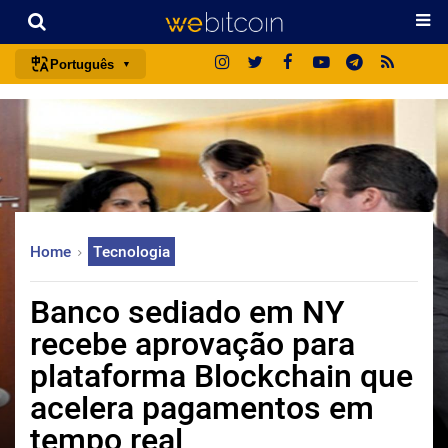
Português
português (BR)
english
español
français
italiano
Home
Tecnologia
deutsch
日本語
Banco sediado em NY
中文
recebe aprovação para
русский
plataforma Blockchain que
한국어
acelera pagamentos em
العربية
tempo real
ไทย