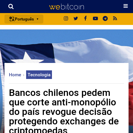
Português
português (BR)
english
español
français
italiano
Home
Tecnologia
deutsch
日本語
Bancos chilenos pedem
中文
que corte anti-monopólio
русский
do país revogue decisão
한국어
protegendo exchanges de
العربية
criptomoedas
ไทย