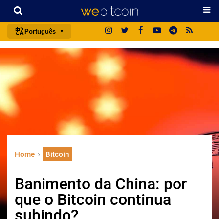
Português
português (BR)
english
español
français
italiano
deutsch
日本語
Home
Bitcoin
中文
русский
Banimento da China: por
한국어
que o Bitcoin continua
العربية
subindo?
ไทย