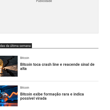
Blo
O
qu
é
Lig
Ne
do
Bit
O
idas da última semana
qu
são
Ato
Bitcoin
Sw
Bitcoin toca crash line e reacende sinal de
alta
Bitcoin
Bitcoin exibe formação rara e indica
possível virada