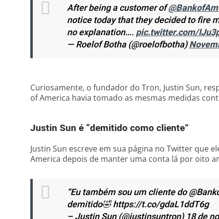
After being a customer of
@BankofAme
notice today that they decided to fire 
no explanation….
pic.twitter.com/IJu3
— Roelof Botha (@roelofbotha)
Novemb
Curiosamente, o fundador do Tron, Justin Sun, re
of America havia tomado as mesmas medidas contr
Justin Sun é “demitido como cliente”
Justin Sun escreve em sua página no Twitter que el
America depois de manter uma conta lá por oito a
“Eu também sou um cliente do @Banko
demitido🤣 https://t.co/gdaL1ddT6g
– Justin Sun (@justinsuntron) 18 de 