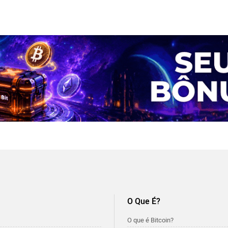
O Que É?
O que é Bitcoin?