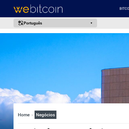
BITCO
Português
português (BR)
english
español
français
italiano
deutsch
日本語
中文
русский
Home
Negócios
한국어
العربية