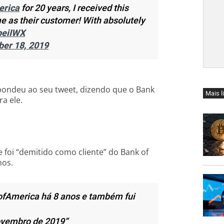
rica
for 20 years, I received this
me as their customer! With absolutely
peiIWX
er 18, 2019
spondeu ao seu tweet, dizendo que o Bank
Mais l
a ele.
e foi “demitido como cliente” do Bank of
nos.
fAmerica há 8 anos e também fui
novembro de 2019”