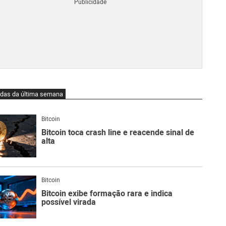
Blo
O
qu
é
Lig
Ne
do
Bit
O
idas da última semana
qu
são
Ato
Bitcoin
Sw
Bitcoin toca crash line e reacende sinal de
alta
Bitcoin
Bitcoin exibe formação rara e indica
possível virada