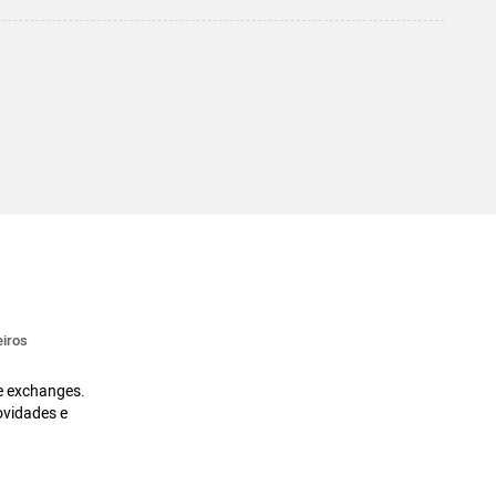
iros
 e exchanges.
ovidades e