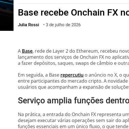
ไทย
Base recebe Onchain FX no
ქართული
polski
Julia Rossi
•
3 de julho de 2026
vietnamese
A
Base
, rede de Layer 2 do Ethereum, recebeu nov
lançamento dos serviços de Onchain FX no aplicati
a fazer depósitos, saques, swaps de câmbio e out
Em seguida, a Base
repercutiu
o anúncio no X, o qu
entre participantes do mercado cripto. A novidade 
usuários que acompanham a expansão de soluçõe
Serviço amplia funções dentr
Na prática, a entrada do Onchain FX representa um
desejam executar várias operações sem sair do apli
funções essenciais em um único fluxo, o que tende 