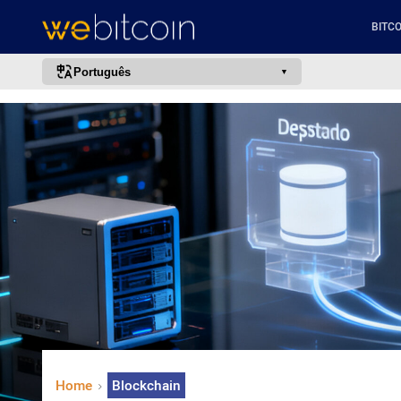
BITCO
Português
português (BR)
english
español
français
italiano
deutsch
日本語
中文
русский
한국어
Home
Blockchain
العربية