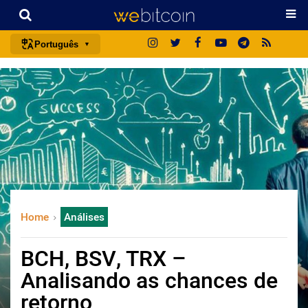
Português
português (BR)
english
español
français
italiano
deutsch
日本語
Home
Análises
中文
русский
BCH, BSV, TRX –
한국어
Analisando as chances de
العربية
retorno
ไทย