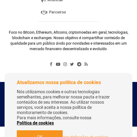
Parceiros
Foco no Bitcoin, Ethereum, Altcoins, criptomoedas em geral, tecnologias,
blockchain e exchanges. Nosso objetivo é compartilhar conteúdo de
qualidade para um público ávido por novidades e interessados em um
mercado financeiro descentralizado e evoluído.
Atualizamos nossa política de cookies
Nós utilizamos cookies e outras tecnologias
Copyright Webitcoin 2018 - Todos os Direitos Reservados
semelhantes, para melhorar nossa pauta e trazer
conteúdos de seu interesse. Ao utilizar nossos
serviços, você aceita a nossa política de
monitoramento de cookies.
Desenvolvido por:
Herick Correa
Para mais informações, consulte nossa
Política de cookies