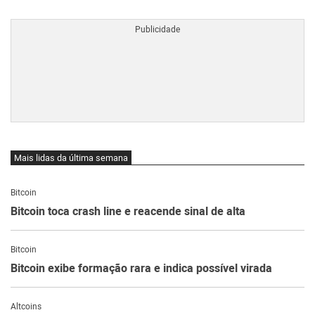
BTCBRL Cotação
por TradingVie
Mais lidas da última semana
Bitcoin
Bitcoin toca crash line e reacende sinal de alta
Bitcoin
Bitcoin exibe formação rara e indica possível virada
Altcoins