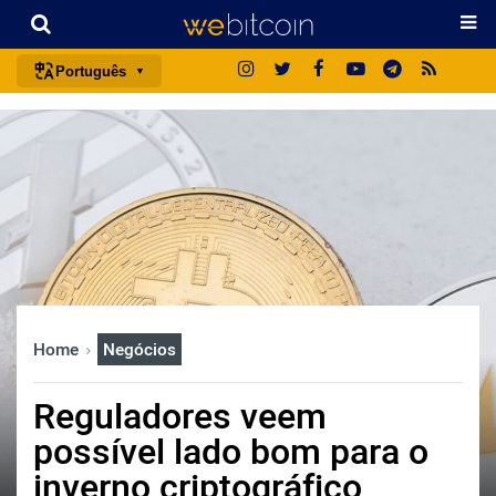
Português
português (BR)
english
español
français
italiano
deutsch
日本語
Home
Negócios
中文
русский
Reguladores veem
한국어
possível lado bom para o
العربية
inverno criptográfico
ไทย