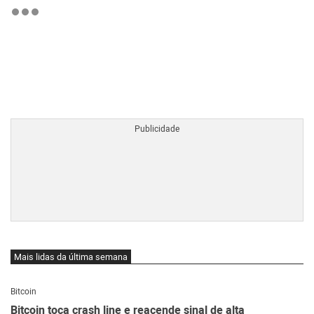
BTCBRL Cotação
por TradingVie
Mais lidas da última semana
Bitcoin
Bitcoin toca crash line e reacende sinal de alta