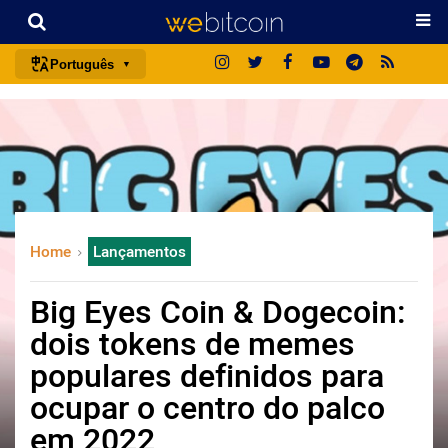
Português
português (BR)
english
español
français
italiano
Home
Lançamentos
deutsch
日本語
Big Eyes Coin & Dogecoin:
中文
dois tokens de memes
русский
populares definidos para
한국어
ocupar o centro do palco
العربية
em 2022
ไทย