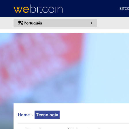
BITCO
Português
português (BR)
english
español
français
italiano
deutsch
日本語
中文
русский
Home
Tecnologia
한국어
العربية