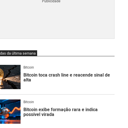
Blo
O
qu
é
Lig
Ne
do
Bit
O
idas da última semana
qu
são
Ato
Bitcoin
Sw
Bitcoin toca crash line e reacende sinal de
alta
Bitcoin
Bitcoin exibe formação rara e indica
possível virada