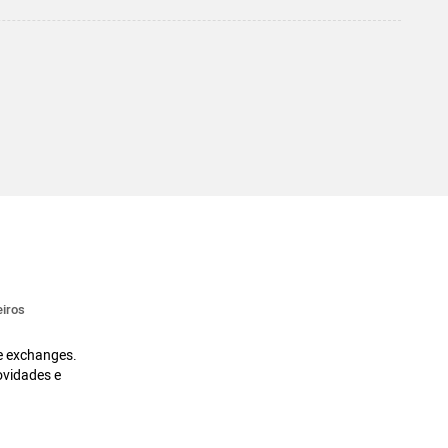
iros
 e exchanges.
ovidades e