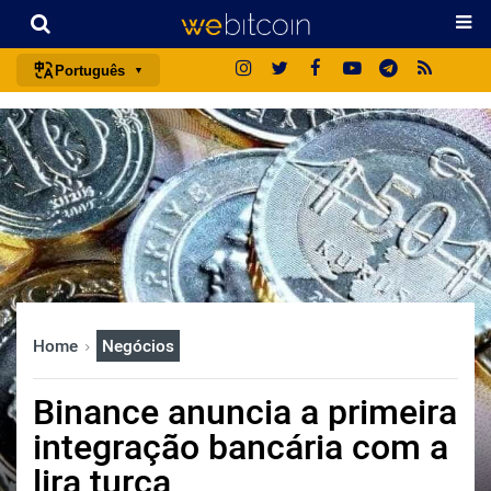
Português
português (BR)
english
español
français
italiano
deutsch
日本語
Home
Negócios
中文
русский
Binance anuncia a primeira
한국어
integração bancária com a
العربية
lira turca
ไทย