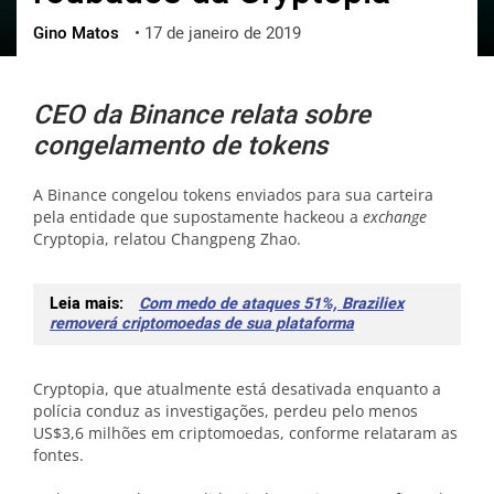
Gino Matos
•
17 de janeiro de 2019
ქართული
polski
vietnamese
CEO da Binance relata sobre
congelamento de tokens
A Binance congelou tokens enviados para sua carteira
pela entidade que supostamente hackeou a
exchange
Cryptopia, relatou Changpeng Zhao.
Leia mais:
Com medo de ataques 51%, Braziliex
removerá criptomoedas de sua plataforma
Cryptopia, que atualmente está desativada enquanto a
polícia conduz as investigações, perdeu pelo menos
US$3,6 milhões em criptomoedas, conforme relataram as
fontes.