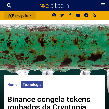
Português
português (BR)
english
español
français
italiano
deutsch
日本語
中文
Home
Tecnologia
русский
한국어
Binance congela tokens
العربية
roubados da Cryptopia
ไทย