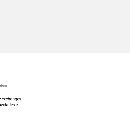
iros
 e exchanges.
ovidades e