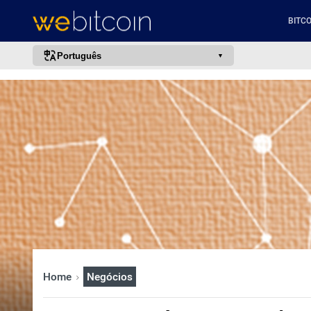
BITCO
Português
português (BR)
english
español
français
italiano
deutsch
日本語
中文
русский
Home
Negócios
한국어
العربية