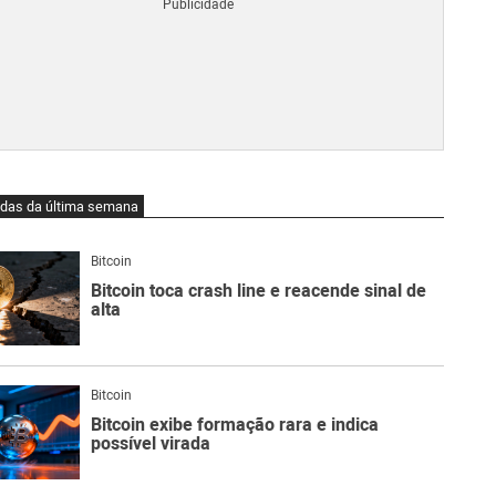
Blo
O
qu
é
Lig
Ne
do
Bit
O
idas da última semana
qu
são
Ato
Bitcoin
Sw
Bitcoin toca crash line e reacende sinal de
alta
Bitcoin
Bitcoin exibe formação rara e indica
possível virada