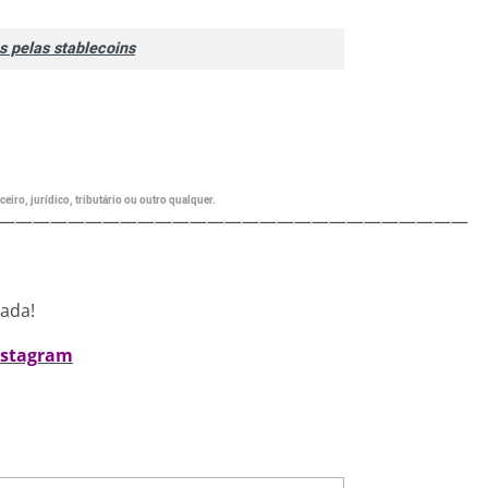
s pelas stablecoins
eiro, jurídico, tributário ou outro qualquer.
———————————————————————————
nada!
nstagram