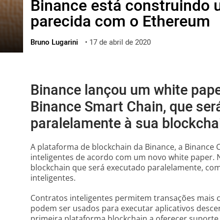
Binance está construindo 
ไทย
parecida com o Ethereum
ქართული
polski
Bruno Lugarini
•
17 de abril de 2020
vietnamese
Binance lançou um white pape
Binance Smart Chain, que ser
paralelamente à sua blockchai
A plataforma de blockchain da Binance, a Binance 
inteligentes de acordo com um novo white paper.
blockchain que será executado paralelamente, com
inteligentes.
Contratos inteligentes permitem transações mais 
podem ser usados para executar aplicativos descen
primeira plataforma blockchain a oferecer suporte t