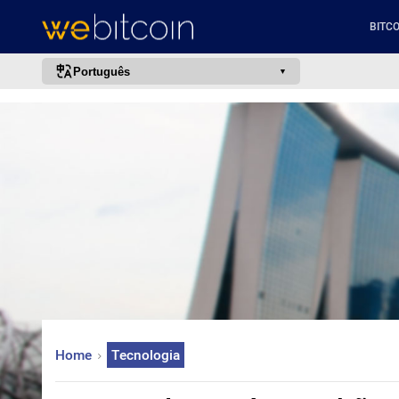
BITCO
Português
português (BR)
english
español
français
italiano
deutsch
日本語
中文
русский
Home
Tecnologia
한국어
العربية