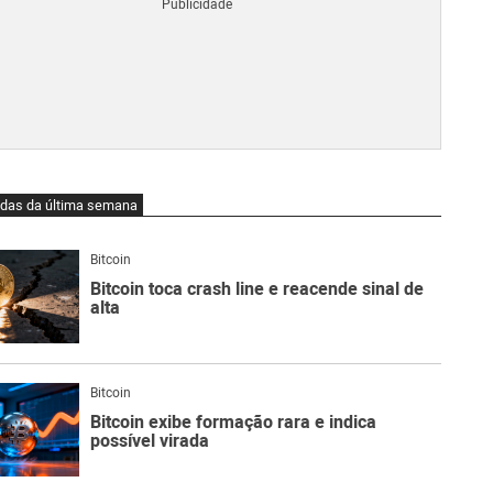
Blo
O
qu
é
Lig
Ne
do
Bit
O
idas da última semana
qu
são
Ato
Bitcoin
Sw
Bitcoin toca crash line e reacende sinal de
alta
Bitcoin
Bitcoin exibe formação rara e indica
possível virada