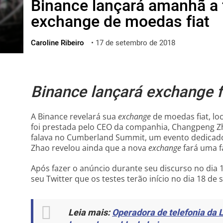
Binance lançará amanhã a 
ไทย
exchange de moedas fiat
ქართული
polski
Caroline Ribeiro
•
17 de setembro de 2018
vietnamese
Binance lançará exchange fi
A Binance revelará sua
exchange
de moedas fiat, lo
foi prestada pelo CEO da companhia, Changpeng Zh
falava no Cumberland Summit, um evento dedicad
Zhao revelou ainda que a nova
exchange
fará uma f
Após fazer o anúncio durante seu discurso no di
seu Twitter que os testes terão início no dia 18 d
Leia mais:
Operadora de telefonia da