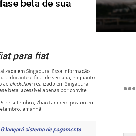
fase beta de sua
at para fiat
calizada em Singapura. Essa informação
ao, durante o final de semana, enquanto
o ao
blockchain
realizado em Singapura.
ase beta, acessível apenas por convite.
a 15 de setembro, Zhao também postou em
e setembro, amanhã.
 LG lançará sistema de pagamento