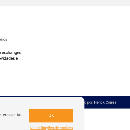
iros
 e exchanges.
ovidades e
Desenvolvido por:
Herick Correa
nteresse. Ao
OK
Ver definições de cookies