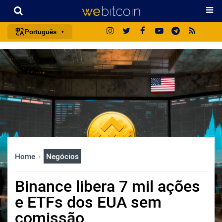
Português
português (BR)
english
español
français
italiano
deutsch
日本語
Home
Negócios
中文
русский
Binance libera 7 mil ações
한국어
e ETFs dos EUA sem
العربية
comissão
ไทย