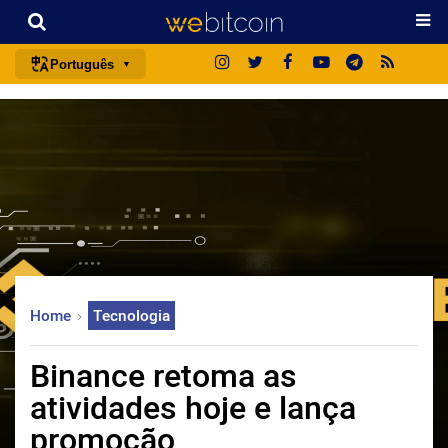
Português
português (BR)
english
español
français
italiano
deutsch
日本語
Home
Tecnologia
中文
русский
Binance retoma as
한국어
atividades hoje e lança
العربية
promoção
ไทย