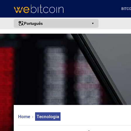
BITCO
Português
português (BR)
english
español
français
italiano
deutsch
日本語
中文
русский
Home
Tecnologia
한국어
العربية