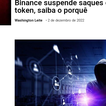
Binance suspende saques 
ไทย
token, saiba o porquê
ქართული
polski
Washington Leite
•
2 de dezembro de 2022
vietnamese