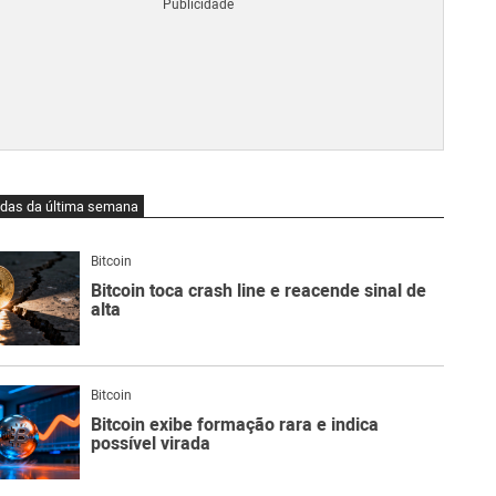
Blo
O
qu
é
Lig
Ne
do
Bit
O
idas da última semana
qu
são
Ato
Bitcoin
Sw
Bitcoin toca crash line e reacende sinal de
alta
Bitcoin
Bitcoin exibe formação rara e indica
possível virada