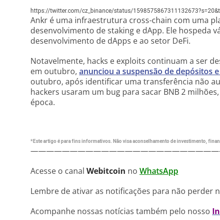
https://twitter.com/cz_binance/status/1598575867311132673?s=20
Ankr é uma infraestrutura cross-chain com uma pl
desenvolvimento de staking e dApp. Ele hospeda vá
desenvolvimento de dApps e ao setor DeFi.
Notavelmente, hacks e exploits continuam a ser d
em outubro,
anunciou a suspensão de depósitos e
outubro, após identificar uma transferência não 
hackers usaram um bug para sacar BNB 2 milhões, 
época.
*Este artigo é para fins informativos. Não visa aconselhamento de investimento, financ
————————————————————————
Acesse o canal
Webitcoin
no
WhatsApp
Lembre de ativar as notificações para não perder 
Acompanhe nossas notícias também pelo nosso
I