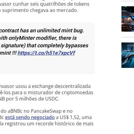
vasor cunhar seis quatrilhões de tokens
o suprimento chegava ao mercado.
contract has an unlimited mint bug.
with onlyMinter modifier, there is
 signature) that completely bypasses
mint !!!
https://t.co/h51e7xpcVf
invasor usou a exchange descentralizada
ê-los para o misturador de criptomoedas
NB por 5 milhões de USDC.
z do aBNBc no PancakeSwap e no
NBc
está sendo negociado
a US$ 1,52, uma
a registrou um recorde histórico de mais