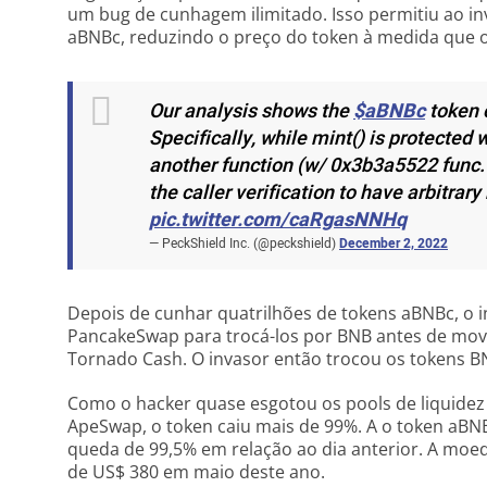
um bug de cunhagem ilimitado. Isso permitiu ao in
aBNBc, reduzindo o preço do token à medida que 
Our analysis shows the
$aBNBc
token 
Specifically, while mint() is protected 
another function (w/ 0x3b3a5522 func.
the caller verification to have arbitrary 
pic.twitter.com/caRgasNNHq
— PeckShield Inc. (@peckshield)
December 2, 2022
Depois de cunhar quatrilhões de tokens aBNBc, o 
PancakeSwap para trocá-los por BNB antes de mov
Tornado Cash. O invasor então trocou os tokens B
Como o hacker quase esgotou os pools de liquide
ApeSwap, o token caiu mais de 99%. A o token aB
queda de 99,5% em relação ao dia anterior. A moed
de US$ 380 em maio deste ano.