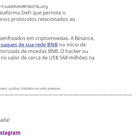
&t=FJu6t6fUHORFG8374LJrFg
ataforma DeFi que permite o
rios protocolos relacionados ao
esenfreados em criptomoedas. A Binance,
 saques de sua rede BNB
no início de
autorizada de moedas BNB. O hacker ou
no valor de cerca de US$ 568 milhões na
eiro, jurídico, tributário ou outro qualquer.
———————————————————————————
nada!
nstagram