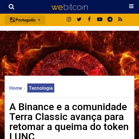
Português
português (BR)
english
español
français
italiano
deutsch
Home
Tecnologia
日本語
中文
A Binance e a comunidade
русский
Terra Classic avança para
한국어
retomar a queima do token
العربية
LUNC
ไทย