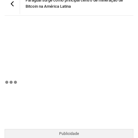
Paraguai surge como principal centro de mineração de
Bitcoin na América Latina
BTCBRL Cotação
por TradingVie