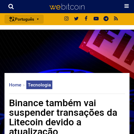
Português
português (BR)
english
español
français
italiano
deutsch
Home
Tecnologia
日本語
中文
Binance também vai
русский
suspender transações da
한국어
Litecoin devido a
العربية
atualização
ไทย