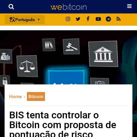
Português
português (BR)
english
español
français
italiano
deutsch
日本語
Home
Bitcoin
中文
русский
BIS tenta controlar o
한국어
Bitcoin com proposta de
العربية
pontuação de risco
ไทย