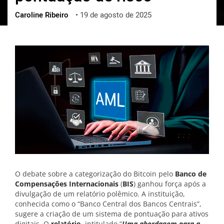
Caroline Ribeiro
•
19 de agosto de 2025
ქართული
polski
vietnamese
O debate sobre a categorização do Bitcoin pelo
Banco de
Compensações Internacionais
(
BIS
) ganhou força após a
divulgação de um relatório polêmico. A instituição,
conhecida como o “Banco Central dos Bancos Centrais”,
sugere a criação de um sistema de pontuação para ativos
digitais. O
relatório
, intitulado “
Uma abordagem para a