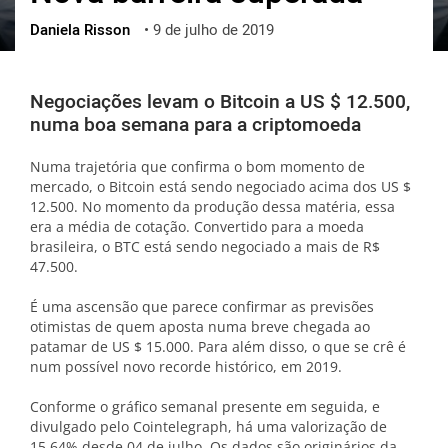
Daniela Risson
•
9 de julho de 2019
ქართული
polski
vietnamese
Negociações levam o Bitcoin a US $ 12.500,
numa boa semana para a criptomoeda
Numa trajetória que confirma o bom momento de
mercado, o Bitcoin está sendo negociado acima dos US $
12.500. No momento da produção dessa matéria, essa
era a média de cotação. Convertido para a moeda
brasileira, o BTC está sendo negociado a mais de R$
47.500.
É uma ascensão que parece confirmar as previsões
otimistas de quem aposta numa breve chegada ao
patamar de US $ 15.000. Para além disso, o que se crê é
num possível novo recorde histórico, em 2019.
Conforme o gráfico semanal presente em seguida, e
divulgado pelo Cointelegraph, há uma valorização de
15,64%,desde 04 de julho. Os dados são originários da