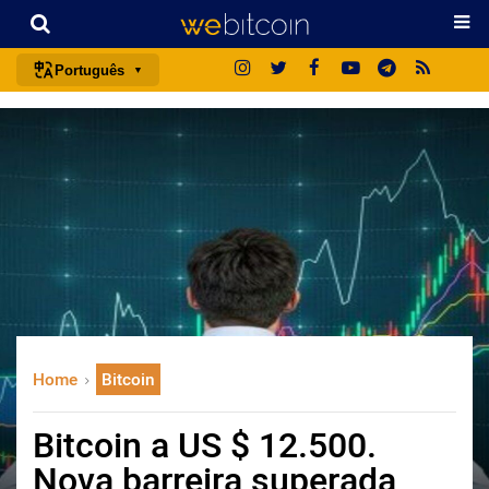
Português
português (BR)
english
español
français
italiano
deutsch
日本語
中文
Home
Bitcoin
русский
한국어
Bitcoin a US $ 12.500.
العربية
Nova barreira superada
ไทย