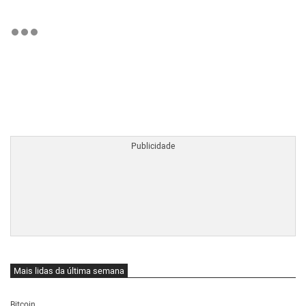
BTCBRL Cotação
por TradingVie
Mais lidas da última semana
Bitcoin