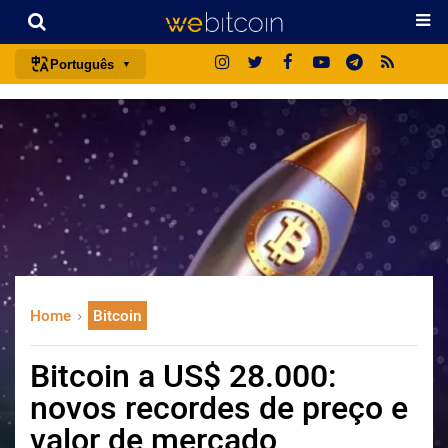
Português
português (BR)
english
español
français
italiano
deutsch
日本語
Home
Bitcoin
中文
русский
Bitcoin a US$ 28.000:
한국어
novos recordes de preço e
العربية
valor de mercado
ไทย