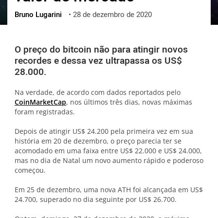
Bruno Lugarini
•
28 de dezembro de 2020
ქართული
polski
vietnamese
O preço do bitcoin não para atingir novos
recordes e dessa vez ultrapassa os US$
28.000.
Na verdade, de acordo com dados reportados pelo
CoinMarketCap
, nos últimos três dias, novas máximas
foram registradas.
Depois de atingir US$ 24.200 pela primeira vez em sua
história em 20 de dezembro, o preço parecia ter se
acomodado em uma faixa entre US$ 22.000 e US$ 24.000,
mas no dia de Natal um novo aumento rápido e poderoso
começou.
Em 25 de dezembro, uma nova ATH foi alcançada em US$
24.700, superado no dia seguinte por US$ 26.700.