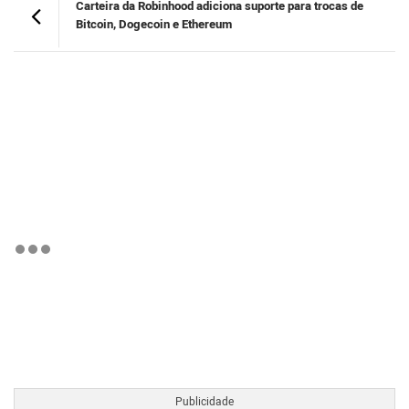
Carteira da Robinhood adiciona suporte para trocas de
Bitcoin, Dogecoin e Ethereum
BTCBRL Cotação
por TradingVie