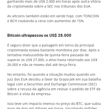
ganhando mais de US$ 2.000 em horas após outra vitória
da criptomoeda sobre a SEC nos tribunais dos EUA.
As altcoins também estão em verde hoje, com TONCOIN
e BCH roubando a cena com aumentos de 15%.
Bitcoin ultrapassou os US$ 28.000
É seguro dizer que a paisagem em torno da principal
criptomoeda estava bastante monótona por dias. Após a
tentativa malsucedida de quinta-feira passada de
superar os US$ 27.000, o ativo havia retornado aos US$
26.000 e não se moveu dali até terça-feira.
No entanto, foi quando a situação mudou quando um
juiz dos EUA decidiu a favor da Grayscale em sua batalha
legal com a Securities and Exchange Commission (SEC)
sobre a recusa da agência em revisar o pedido de ETF de
Bitcoin à vista da empresa.
Isso teve um impacto imenso no preço do BTC, que subiu
mais de dois mil dólares em horas, liquidando milhões