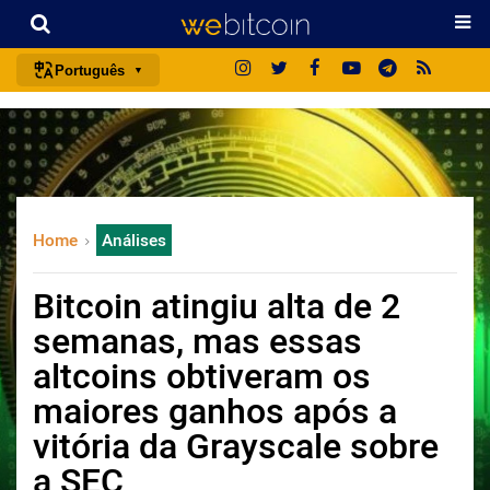
Português
português (BR)
english
español
français
Home
Análises
italiano
deutsch
Bitcoin atingiu alta de 2
日本語
semanas, mas essas
中文
altcoins obtiveram os
русский
maiores ganhos após a
한국어
vitória da Grayscale sobre
العربية
a SEC
ไทย