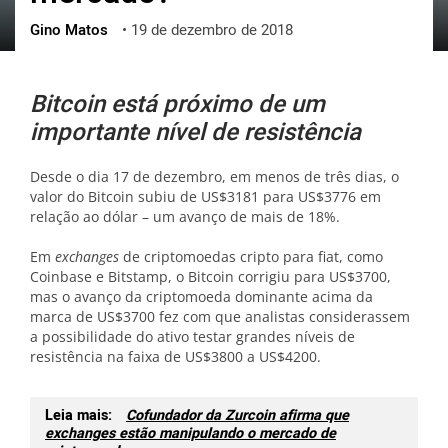
Gino Matos
•
19 de dezembro de 2018
ქართული
polski
vietnamese
Bitcoin está próximo de um
importante nível de resistência
Desde o dia 17 de dezembro, em menos de três dias, o
valor do Bitcoin subiu de US$3181 para US$3776 em
relação ao dólar – um avanço de mais de 18%.
Em
exchanges
de criptomoedas cripto para fiat, como
Coinbase e Bitstamp, o Bitcoin corrigiu para US$3700,
mas o avanço da criptomoeda dominante acima da
marca de US$3700 fez com que analistas considerassem
a possibilidade do ativo testar grandes níveis de
resistência na faixa de US$3800 a US$4200.
Leia mais:
Cofundador da Zurcoin afirma que
exchanges estão manipulando o mercado de