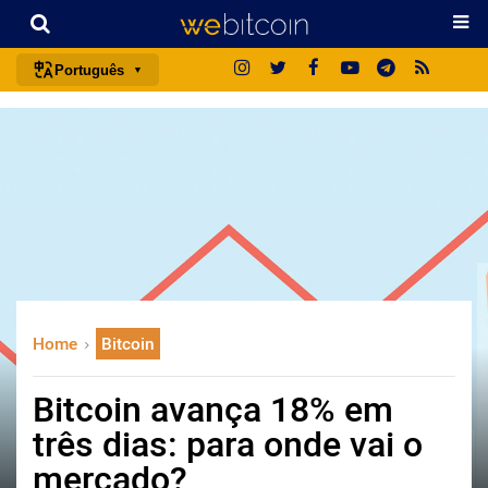
Português
português (BR)
english
español
français
italiano
deutsch
日本語
Home
Bitcoin
中文
русский
Bitcoin avança 18% em
한국어
três dias: para onde vai o
العربية
mercado?
ไทย