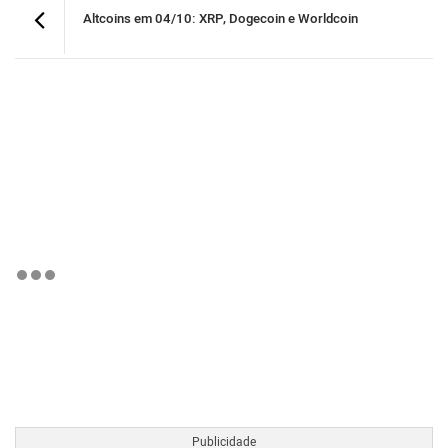
Altcoins em 04/10: XRP, Dogecoin e Worldcoin
BTCBRL Cotação
por TradingVie