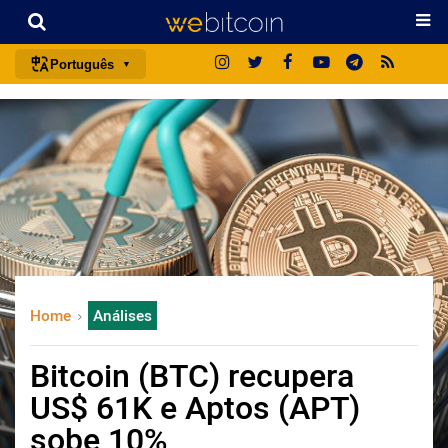
Português
português (BR)
english
español
français
italiano
deutsch
日本語
Home
Análises
中文
русский
Bitcoin (BTC) recupera
한국어
US$ 61K e Aptos (APT)
العربية
sobe 10%
ไทย