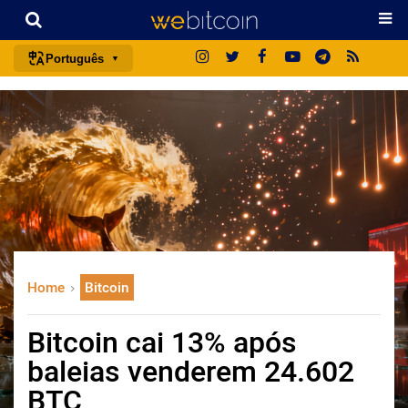
Português
português (BR)
english
español
français
italiano
deutsch
日本語
Home
Bitcoin
中文
русский
Bitcoin cai 13% após
한국어
baleias venderem 24.602
العربية
BTC
ไทย