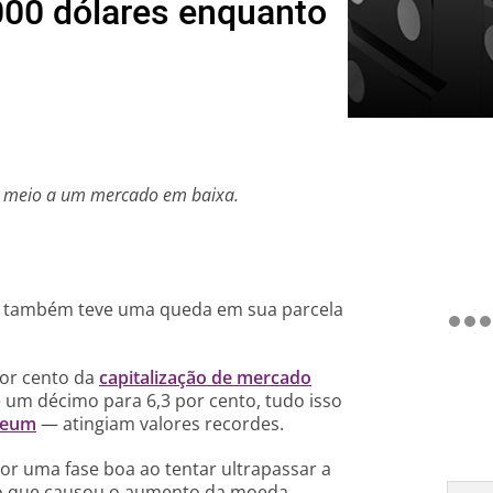
,000 dólares enquanto
m meio a um mercado em baixa.
também teve uma queda em sua parcela
por cento da
capitalização de mercado
e um décimo para 6,3 por cento, tudo isso
reum
— atingiam valores recordes.
or uma fase boa ao tentar ultrapassar a
o o que causou o aumento da moeda,