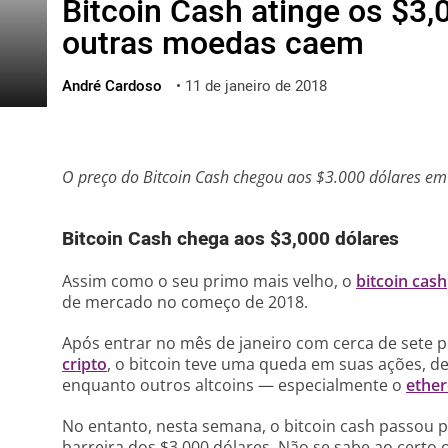
Bitcoin Cash atinge os $3
ไทย
outras moedas caem
ქართული
polski
André Cardoso
•
11 de janeiro de 2018
vietnamese
O preço do Bitcoin Cash chegou aos $3.000 dólares e
Bitcoin Cash chega aos $3,000 dólares
Assim como o seu primo mais velho, o
bitcoin cash
de mercado no começo de 2018.
Após entrar no mês de janeiro com cerca de sete 
cripto
, o bitcoin teve uma queda em suas ações, d
enquanto outros altcoins — especialmente o
ethe
No entanto, nesta semana, o bitcoin cash passou p
barreira dos $3.000 dólares. Não se sabe ao cert