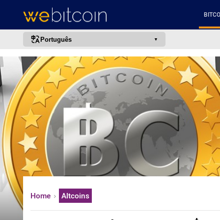
BITCO
Português
português (BR)
english
español
français
italiano
deutsch
日本語
中文
русский
Home
Altcoins
한국어
العربية