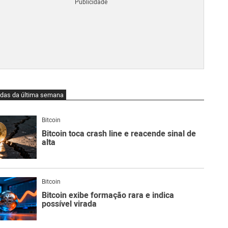
Blo
O
qu
é
Lig
Ne
do
Bit
O
idas da última semana
qu
são
Ato
Bitcoin
Sw
Bitcoin toca crash line e reacende sinal de
alta
Bitcoin
Bitcoin exibe formação rara e indica
possível virada