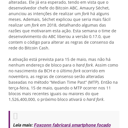
alteradas. Ele já era esperado, tendo em vista que o
desenvolvedor chefe do Bitcoin ABC, Amaury Séchet,
anunciou as intenções de realizar um
fork
há alguns
meses. Ademais, Séchet explicou que seria mais fácil
realizar um
fork
em 2018, detalhando algumas das
razões que motivaram esta ação. Esta semana o time de
desenvolvimento do ABC liberou a versão 0.17.0, que
contem o código para alterar as regras de consenso da
rede do Bitcoin Cash.
A ativação está prevista para 15 de maio, mas não há
nenhum endereço de bloco para o
hard fork
. Assim como
no nascimento da BCH e o último
fork
ocorrido em
novembro, as regras de consenso serão alteradas
baseadas no método “Median Time Past” (MTP). Então na
terça-feira, 15 de maio, quando o MTP ocorrer nos 11
blocos mais recentes iguais ou maiores do que
1,526,400,000, o próximo bloco ativará o
hard fork
.
Leia mais:
Foxconn fabricará smartphone focado