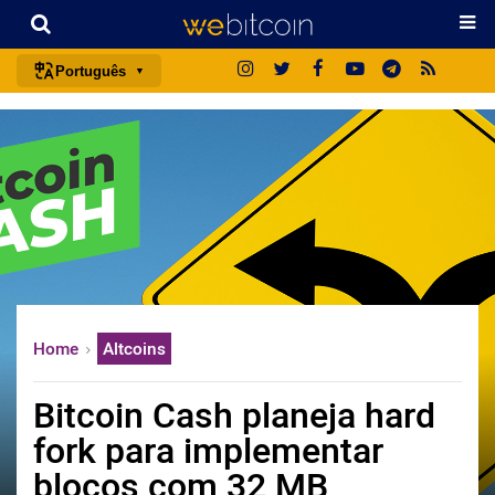
Português
português (BR)
english
español
français
italiano
deutsch
日本語
Home
Altcoins
中文
русский
Bitcoin Cash planeja hard
한국어
fork para implementar
العربية
blocos com 32 MB
ไทย