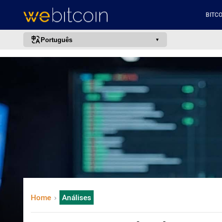
BITCO
Português
português (BR)
english
español
français
italiano
deutsch
日本語
中文
русский
Home
Análises
한국어
العربية