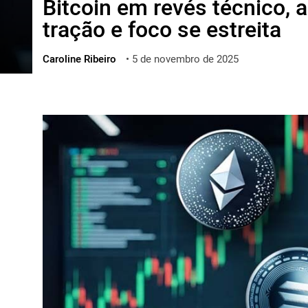
Bitcoin em revés técnico, 
ไทย
tração e foco se estreita
ქართული
polski
Caroline Ribeiro
•
5 de novembro de 2025
vietnamese