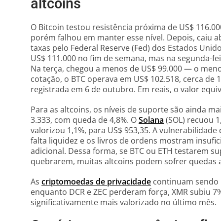
altcoins
O Bitcoin testou resistência próxima de US$ 116.
porém falhou em manter esse nível. Depois, caiu a
taxas pelo Federal Reserve (Fed) dos Estados Unido
US$ 111.000 no fim de semana, mas na segunda-fei
Na terça, chegou a menos de US$ 99.000 — o men
cotação, o BTC operava em US$ 102.518, cerca de 1
registrada em 6 de outubro. Em reais, o valor equ
Para as altcoins, os níveis de suporte são ainda ma
3.333, com queda de 4,8%. O
Solana
(SOL) recuou 1
valorizou 1,1%, para US$ 953,35. A vulnerabilidad
falta liquidez e os livros de ordens mostram insuf
adicional. Dessa forma, se BTC ou ETH testarem s
quebrarem, muitas altcoins podem sofrer quedas 
As
criptomoedas de privacidade
continuam sendo u
enquanto DCR e ZEC perderam força, XMR subiu 7
significativamente mais valorizado no último mês.