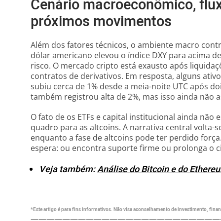
Cenário macroeconômico, flu
próximos movimentos
Além dos fatores técnicos, o ambiente macro contr
dólar americano elevou o índice DXY para acima de
risco. O mercado cripto está exausto após liquidaç
contratos de derivativos. Em resposta, alguns ativ
subiu cerca de 1% desde a meia-noite UTC após doi
também registrou alta de 2%, mas isso ainda não a
O fato de os ETFs e capital institucional ainda nã
quadro para as altcoins. A narrativa central volta-
enquanto a fase de altcoins pode ter perdido for
espera: ou encontra suporte firme ou prolonga o ci
Veja também:
Análise do Bitcoin e do Ethere
*Este artigo é para fins informativos. Não visa aconselhamento de investimento, financ
————————————————————————