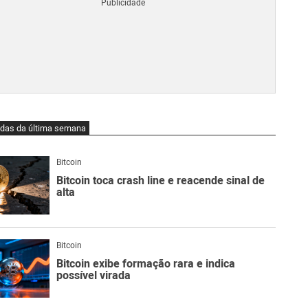
Blo
O
qu
é
Lig
Ne
do
Bit
O
idas da última semana
qu
são
Ato
Bitcoin
Sw
Bitcoin toca crash line e reacende sinal de
alta
Bitcoin
Bitcoin exibe formação rara e indica
possível virada