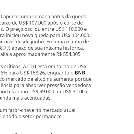
000 apenas uma semana antes da queda,
baixo de US$ 107.000 após o corte de
s. O preço oscilou entre US$ 110.000 e
ra iniciou nova queda para US$ 104.000.
or nível desde junho. Em uma manhã de
8,7% abaixo de sua máxima histórica,
ivalia a aproximadamente R$ 554.005.
is críticos. A ETH está em torno de US$
,6% para US$ 158,26, enquanto o
BNB
e do mercado de altcoins aumenta porque
iciência para absorver pressão vendedora
uportes como US$ 99.000 ou US$ 3.100 e
ainda mais acentuadas.
m fator-chave no mercado atual,
% e todo o setor permanece