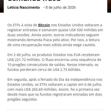
Letícia Nascimento
•
8 de julho de 2026
ქართული
polski
vietnamese
Os ETFs à vista de
Bitcoin
nos Estados Unidos voltaram a
registrar entradas e somaram quase US$ 500 milhões em
duas sessões. Ainda assim, outros indicadores seguem
mostrando demanda fraca pelo ativo. Por isso, a leitura
de uma recuperação mais sólida ainda exige cautela.
Em 2 de julho, os produtos listados nos EUA receberam
US$ 221,72 milhões. O fluxo encerrou uma sequência de
10 pregões consecutivos de saídas. Nesse intervalo, os
fundos perderam cerca de US$ 2,73 bilhões.
Em seguida, após o feriado do Dia da Independência nos
Estados Unidos, os ETFs voltaram a captar em 6 de julho,
com mais US$ 265,69 milhões. Assim, foi a primeira vez
desde maio que os fundos registraram entradas em dois
pregões seguidos.