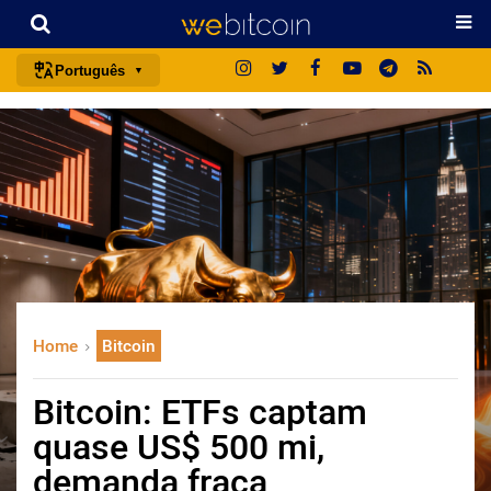
Português
português (BR)
english
español
français
italiano
deutsch
日本語
Home
Bitcoin
中文
русский
Bitcoin: ETFs captam
한국어
quase US$ 500 mi,
العربية
demanda fraca
ไทย