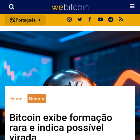
Português
português (BR)
english
español
français
italiano
deutsch
日本語
Home
Bitcoin
中文
русский
Bitcoin exibe formação
한국어
rara e indica possível
العربية
virada
ไทย