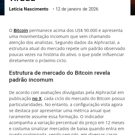
Letícia Nascimento
•
12 de janeiro de 2026
ქართული
polski
vietnamese
O
Bitcoin
permanece acima dos US$ 90.000 e apresenta
uma movimentação incomum que vem chamando
atenção dos analistas. Segundo dados da Alphractal, a
estrutura atual do mercado repete um padrão observado
poucas vezes na história do ativo, o que pode influenciar
diretamente o próximo ciclo.
Estrutura de mercado do Bitcoin revela
padrão incomum
De acordo com avaliações divulgadas pela Alphractal em
publicação
no X
, cada ciclo do mercado do Bitcoin possui
particularidades. No entanto, a configuração vista agora
se destaca por apresentar uma métrica anual que
raramente assume essa formação. O indicador
acompanha a variação percentual do preço em 12 meses
e costuma sinalizar mercados de baixa quando entra em
queda prolongada, sendo seguido, em diversos casos,