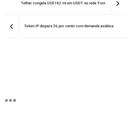
Tether congela US$182 mi em USDT na rede Tron
Token IP dispara 26 por cento com demanda asiática