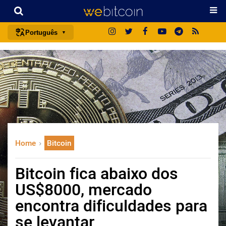
Português
português (BR)
english
español
français
italiano
deutsch
Home
Bitcoin
日本語
中文
Bitcoin fica abaixo dos
русский
US$8000, mercado
한국어
encontra dificuldades para
العربية
se levantar
ไทย