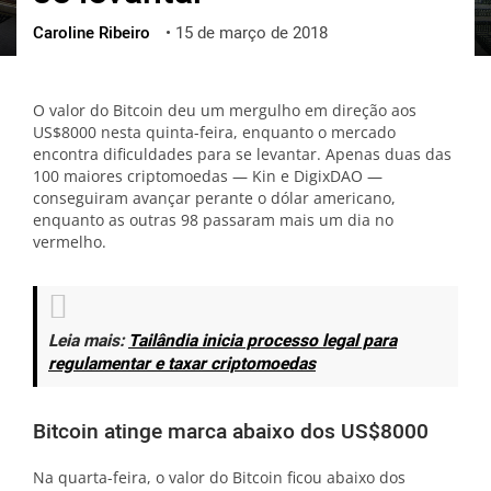
Caroline Ribeiro
•
15 de março de 2018
ქართული
polski
vietnamese
O valor do Bitcoin deu um mergulho em direção aos
US$8000 nesta quinta-feira, enquanto o mercado
encontra dificuldades para se levantar. Apenas duas das
100 maiores criptomoedas — Kin e DigixDAO —
conseguiram avançar perante o dólar americano,
enquanto as outras 98 passaram mais um dia no
vermelho.
Leia mais:
Tailândia inicia processo legal para
regulamentar e taxar criptomoedas
Bitcoin atinge marca abaixo dos US$8000
Na quarta-feira, o valor do Bitcoin ficou abaixo dos