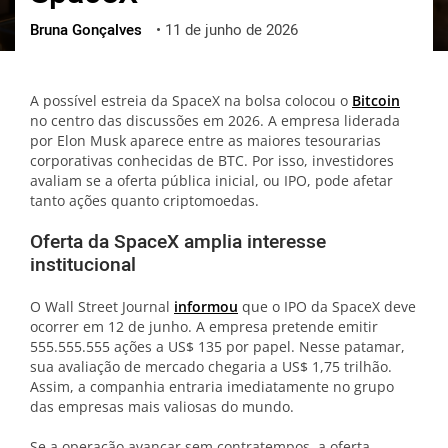
Bruna Gonçalves
•
11 de junho de 2026
ქართული
polski
vietnamese
A possível estreia da SpaceX na bolsa colocou o
Bitcoin
no centro das discussões em 2026. A empresa liderada
por Elon Musk aparece entre as maiores tesourarias
corporativas conhecidas de BTC. Por isso, investidores
avaliam se a oferta pública inicial, ou IPO, pode afetar
tanto ações quanto criptomoedas.
Oferta da SpaceX amplia interesse
institucional
O Wall Street Journal
informou
que o IPO da SpaceX deve
ocorrer em 12 de junho. A empresa pretende emitir
555.555.555 ações a US$ 135 por papel. Nesse patamar,
sua avaliação de mercado chegaria a US$ 1,75 trilhão.
Assim, a companhia entraria imediatamente no grupo
das empresas mais valiosas do mundo.
Se a operação avançar sem contratempos, a oferta