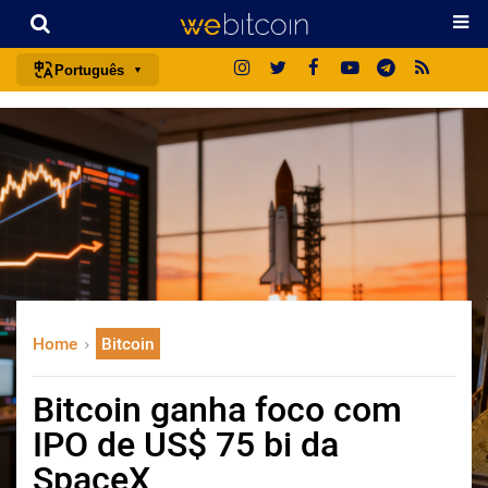
Português
português (BR)
english
español
français
italiano
deutsch
日本語
Home
Bitcoin
中文
русский
Bitcoin ganha foco com
한국어
IPO de US$ 75 bi da
العربية
SpaceX
ไทย