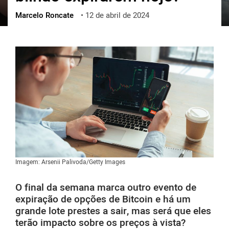
Marcelo Roncate
•
12 de abril de 2024
ქართული
polski
vietnamese
Imagem: Arsenii Palivoda/Getty Images
O final da semana marca outro evento de
expiração de opções de Bitcoin e há um
grande lote prestes a sair, mas será que eles
terão impacto sobre os preços à vista?