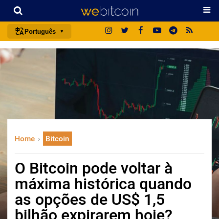
Português
português (BR)
english
español
français
italiano
deutsch
Home
Bitcoin
日本語
中文
O Bitcoin pode voltar à
русский
máxima histórica quando
한국어
as opções de US$ 1,5
العربية
bilhão expirarem hoje?
ไทย