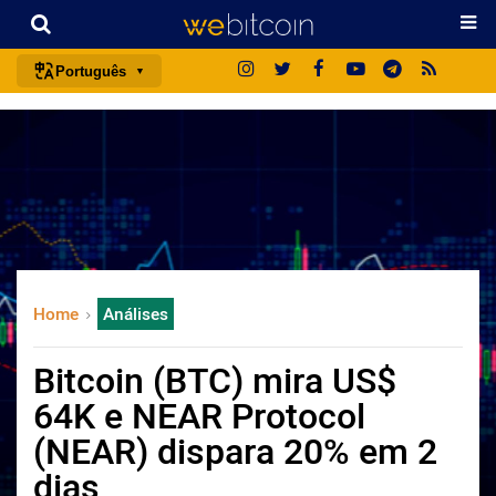
Português
português (BR)
english
español
français
italiano
deutsch
Home
Análises
日本語
中文
Bitcoin (BTC) mira US$
русский
64K e NEAR Protocol
한국어
(NEAR) dispara 20% em 2
العربية
dias
ไทย