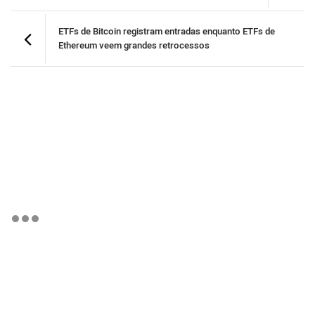
ETFs de Bitcoin registram entradas enquanto ETFs de
Ethereum veem grandes retrocessos
BTCBRL Cotação
por TradingVie