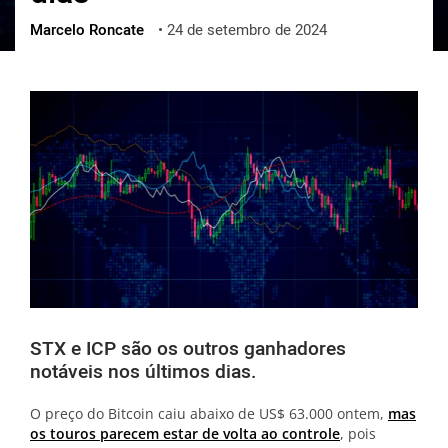
Marcelo Roncate
•
24 de setembro de 2024
ქართული
polski
vietnamese
STX e ICP são os outros ganhadores
notáveis nos últimos dias.
O preço do Bitcoin caiu abaixo de US$ 63.000 ontem,
mas
os touros parecem estar de volta ao controle
, pois