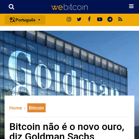
Português
português (BR)
english
español
français
italiano
deutsch
日本語
中文
Home
Bitcoin
русский
한국어
Bitcoin não é o novo ouro,
العربية
diz Goldman Sachs
ไทย