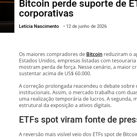
Bitcoin perde suporte de E
ไทย
corporativas
ქართული
polski
Letícia Nascimento
•
12 de junho de 2026
vietnamese
Os maiores compradores de
Bitcoin
reduziram o ap
Estados Unidos, empresas listadas com tesouraria 
mostram perda de força. Nesse cenário, a maior 
sustentar acima de US$ 60.000.
A correção prolongada reacendeu o debate sobre o 
institucionais. Assim, o mercado trabalha com duas
uma realização temporária de lucros. A segunda, 
estrutural da exposição a ativos digitais.
ETFs spot viram fonte de pre
A reversão mais visível veio dos ETFs spot de Bitc