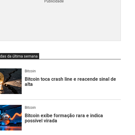
Blo
O
qu
é
Lig
Ne
do
Bit
O
idas da última semana
qu
são
Ato
Bitcoin
Sw
Bitcoin toca crash line e reacende sinal de
alta
Bitcoin
Bitcoin exibe formação rara e indica
possível virada