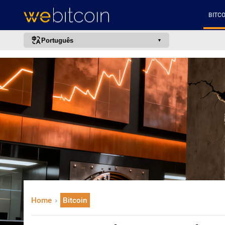
BITCO
Português
português (BR)
english
español
français
italiano
deutsch
日本語
中文
русский
Home
Bitcoin
한국어
العربية