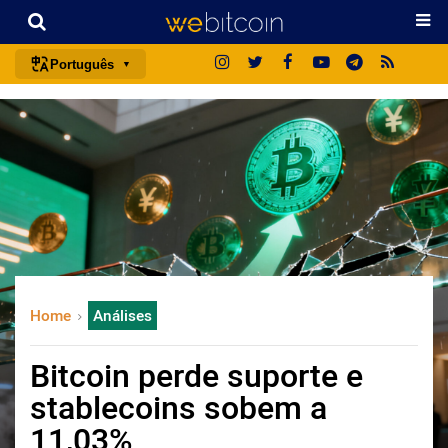
Português
português (BR)
english
español
français
italiano
deutsch
日本語
Home
Análises
中文
русский
Bitcoin perde suporte e
한국어
stablecoins sobem a
العربية
11,03%
ไทย