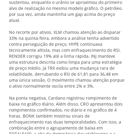
sustentou, enquanto o urânio se aproximou do primeiro
alvo de realização no mesmo modelo gráfico. O petróleo,
por sua vez, ainda mantinha um gap acima do preço
atual.
No recorte por ativos, XLM chamou atenção ao disparar
33% na quinta-feira, embora a análise tenha advertido
contra perseguição de preço. HYPE continuava
tecnicamente altista, mas com enfraquecimento do RSI.
RENDER corrigiu 19% até a linha rápida. INJ manteve
uma estrutura descrita como limpa para uma estratégia
de preço médio. Já TRX exibiu uma mudança rara de
volatilidade, derrubando o RSI de 61,81 para 36,48 em
uma única sessão. O movimento chamou atenção porque
o ativo normalmente oscila entre 2% e 3%.
Na ponta negativa, Cardano registrou rompimento de
baixa no gráfico diário. Além disso, CRO apresentou dois
rompimentos confirmados, no diário e no gráfico de 4
horas. BONK também mostrou sinais de
enfraquecimento nas duas temporalidades. Com isso, a
combinação entre o agrupamento de baixa em
TOTALE100, a alta da dominância das stablecoins e a