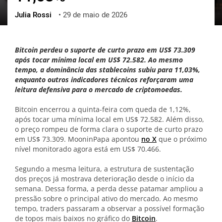
Julia Rossi
•
29 de maio de 2026
ქართული
polski
vietnamese
Bitcoin perdeu o suporte de curto prazo em US$ 73.309
após tocar mínima local em US$ 72.582. Ao mesmo
tempo, a dominância das stablecoins subiu para 11,03%,
enquanto outros indicadores técnicos reforçaram uma
leitura defensiva para o mercado de criptomoedas.
Bitcoin encerrou a quinta-feira com queda de 1,12%,
após tocar uma mínima local em US$ 72.582. Além disso,
o preço rompeu de forma clara o suporte de curto prazo
em US$ 73.309. MooninPapa apontou
no X
que o próximo
nível monitorado agora está em US$ 70.466.
Segundo a mesma leitura, a estrutura de sustentação
dos preços já mostrava deterioração desde o início da
semana. Dessa forma, a perda desse patamar ampliou a
pressão sobre o principal ativo do mercado. Ao mesmo
tempo, traders passaram a observar a possível formação
de topos mais baixos no gráfico do
Bitcoin
.