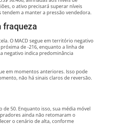
S$ 98.466, alinhadas aos níveis de
iões, o ativo precisará superar níveis
vas tendem a manter a pressão vendedora.
m fraqueza
tela. O MACD segue em território negativo
tá próxima de -216, enquanto a linha de
ma negativo indica predominância
que em momentos anteriores. Isso pode
mento, não há sinais claros de reversão.
ro de 50. Enquanto isso, sua média móvel
mpradores ainda não retomaram o
ecer o cenário de alta, conforme