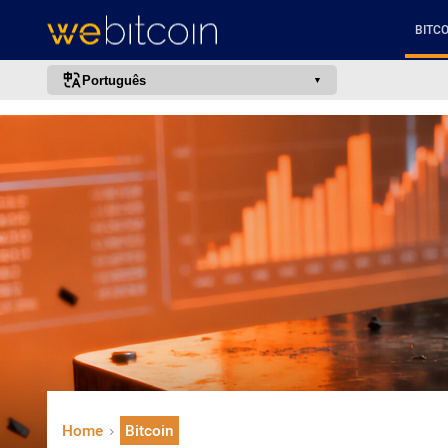
BITCO
Português
português (BR)
english
español
français
italiano
deutsch
日本語
中文
русский
한국어
Home
Bitcoin
العربية