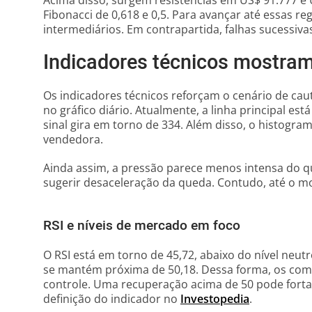
Acima disso, surgem resistências em US$ 91.777 e U
Fibonacci de 0,618 e 0,5. Para avançar até essas reg
intermediários. Em contrapartida, falhas sucessi
Indicadores técnicos mostra
Os indicadores técnicos reforçam o cenário de cau
no gráfico diário. Atualmente, a linha principal es
sinal gira em torno de 334. Além disso, o histogra
vendedora.
Ainda assim, a pressão parece menos intensa do 
sugerir desaceleração da queda. Contudo, até o mo
RSI e níveis de mercado em foco
O RSI está em torno de 45,72, abaixo do nível neut
se mantém próxima de 50,18. Dessa forma, os co
controle. Uma recuperação acima de 50 pode fortal
definição do indicador no
Investopedia
.