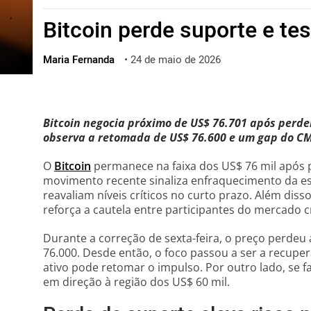
ไทย
Bitcoin perde suporte e te
ქართული
polski
Maria Fernanda
•
24 de maio de 2026
vietnamese
Bitcoin negocia próximo de US$ 76.701 após perd
observa a retomada de US$ 76.600 e um gap do CM
O
Bitcoin
permanece na faixa dos US$ 76 mil após pe
movimento recente sinaliza enfraquecimento da es
reavaliam níveis críticos no curto prazo. Além disso
reforça a cautela entre participantes do mercado c
Durante a correção de sexta-feira, o preço perdeu
76.000. Desde então, o foco passou a ser a recuper
ativo pode retomar o impulso. Por outro lado, se 
em direção à região dos US$ 60 mil.