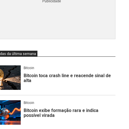
Blo
O
qu
é
Lig
Ne
do
Bit
O
idas da última semana
qu
são
Ato
Bitcoin
Sw
Bitcoin toca crash line e reacende sinal de
alta
Bitcoin
Bitcoin exibe formação rara e indica
possível virada