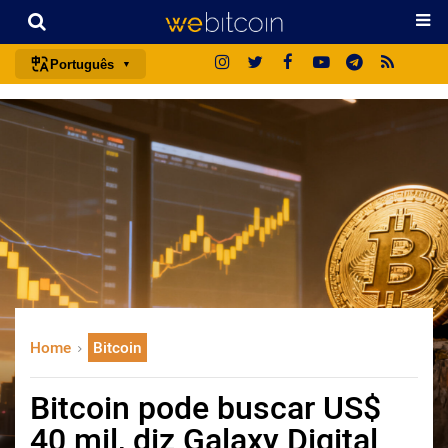
Português
português (BR)
english
español
français
italiano
deutsch
日本語
中文
Home
Bitcoin
русский
한국어
Bitcoin pode buscar US$
العربية
40 mil, diz Galaxy Digital
ไทย