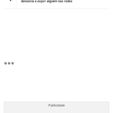
denúncia e expor alguém nas redes
BTCBRL Cotação
por TradingVie