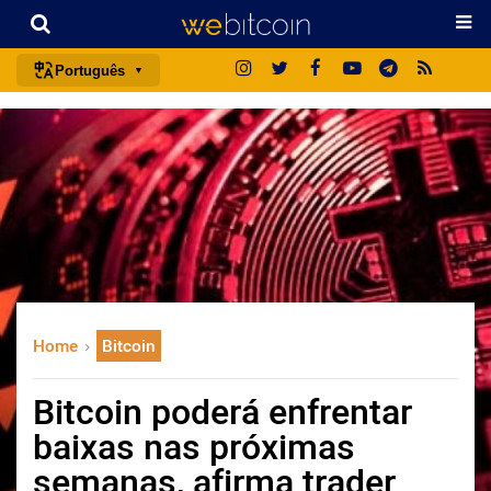
Português
português (BR)
english
español
français
italiano
deutsch
日本語
Home
Bitcoin
中文
русский
Bitcoin poderá enfrentar
한국어
baixas nas próximas
العربية
semanas, afirma trader
ไทย