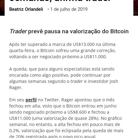
Beatriz Orlandeli
•
1 de julho de 2019
ქართული
polski
vietnamese
Trader
prevê pausa na valorização do Bitcoin
Após ter superado a marca de US$13.000 na última
quarta-feira, o Bitcoin sofreu uma grande correção,
voltando a ser negociado próximo a US$11.000.
A queda, que para alguns especialistas está sendo
encarada como algo positivo, pode continuar por
algumas semanas segundo o
trader
e investidor Josh
Rager.
Em seu
perfil
no Twitter, Rager apontou que o mês
fechou em alta, visto que o Bitcoin entrou em junho
sendo negociado próximo a US$8.600 e fechou a
US$11.000 (uma valorização de quase 28%). No gráfico
semanal, no entanto, a alta fechou em pouco mais de
0,2%, valorização que foi eclipsada pela queda de mais
de 20% registrada após o novo pico anual.