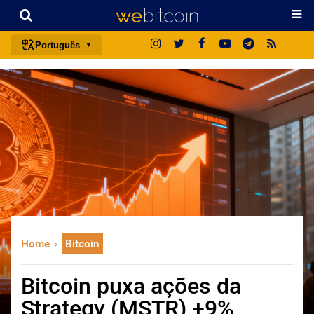
Português
português (BR)
english
español
français
italiano
deutsch
日本語
中文
Home
Bitcoin
русский
한국어
Bitcoin puxa ações da
العربية
Strategy (MSTR) +9%
ไทย