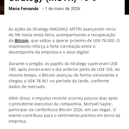
Maria Fernanda
•
1 de maio de 2026
ქართული
polski
vietnamese
As ações da Strategy (NASDAQ: MSTR) avançaram cerca
de 9% nesta sexta-feira, acompanhando a recuperação
do
Bitcoin
, que voltou a operar próximo de US$ 78.000. O
movimento reforça a forte correlação entre o
desempenho da empresa e o ativo digital.
Durante o pregão, os papéis da Strategy superaram US$
180, após encerrarem o dia anterior perto de US$ 165. Ao
mesmo tempo, o Bitcoin avançou de forma consistente e
chegou a US$ 78.961 no período da tarde, conforme
dados de mercado.
Além disso, o impulso recente ocorreu poucos dias após
o presidente executivo da companhia, Michael Saylor,
participar da conferência Bitcoin 2026, em Las Vegas. O
evento contribuiu para o sentimento positivo em torno da
empresa.