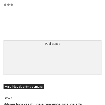
BTCBRL Cotação
por TradingVie
Mais lidas da última semana
Bitcoin
Bitcoin toca crash line e reacende sinal de alta