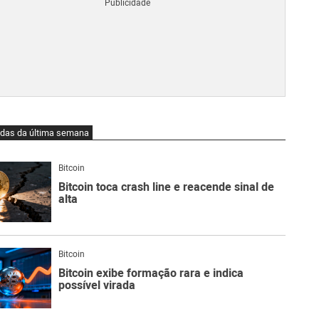
Blo
O
qu
é
Lig
Ne
do
Bit
O
idas da última semana
qu
são
Ato
Bitcoin
Sw
Bitcoin toca crash line e reacende sinal de
alta
Bitcoin
Bitcoin exibe formação rara e indica
possível virada