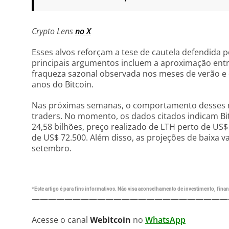
Crypto Lens
no X
Esses alvos reforçam a tese de cautela defendida por
principais argumentos incluem a aproximação entre
fraqueza sazonal observada nos meses de verão e o
anos do Bitcoin.
Nas próximas semanas, o comportamento desses ní
traders. No momento, os dados citados indicam Bit
24,58 bilhões, preço realizado de LTH perto de US$
de US$ 72.500. Além disso, as projeções de baixa v
setembro.
*Este artigo é para fins informativos. Não visa aconselhamento de investimento, financ
————————————————————————
Acesse o canal
Webitcoin
no
WhatsApp