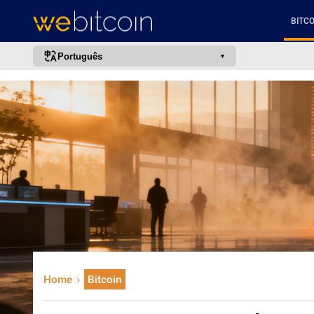
BITCO
Português
português (BR)
english
español
français
italiano
deutsch
日本語
中文
русский
Home
Bitcoin
한국어
العربية