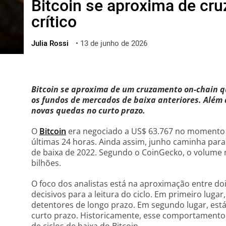
Bitcoin se aproxima de cr
ไทย
crítico
ქართული
polski
Julia Rossi
•
13 de junho de 2026
vietnamese
Bitcoin se aproxima de um cruzamento on-chain q
os fundos de mercados de baixa anteriores. Além 
novas quedas no curto prazo.
O
Bitcoin
era negociado a US$ 63.767 no momento d
últimas 24 horas. Ainda assim, junho caminha para
de baixa de 2022. Segundo o CoinGecko, o volume
bilhões.
O foco dos analistas está na aproximação entre do
decisivos para a leitura do ciclo. Em primeiro luga
detentores de longo prazo. Em segundo lugar, está
curto prazo. Historicamente, esse comportamento