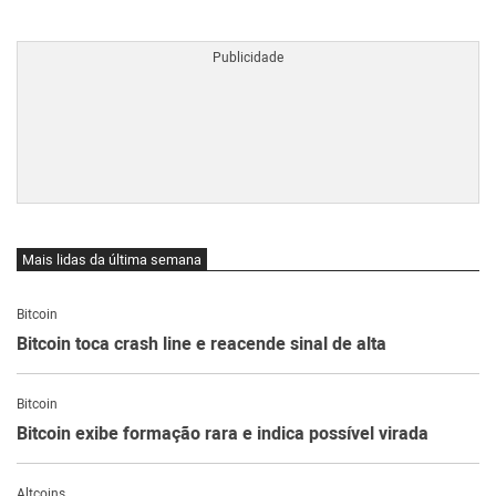
BTCBRL Cotação
por TradingVie
Mais lidas da última semana
Bitcoin
Bitcoin toca crash line e reacende sinal de alta
Bitcoin
Bitcoin exibe formação rara e indica possível virada
Altcoins