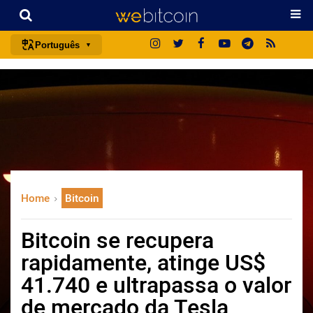
Português
português (BR)
english
español
français
italiano
deutsch
Home
Bitcoin
日本語
中文
Bitcoin se recupera
русский
rapidamente, atinge US$
한국어
41.740 e ultrapassa o valor
العربية
de mercado da Tesla
ไทย