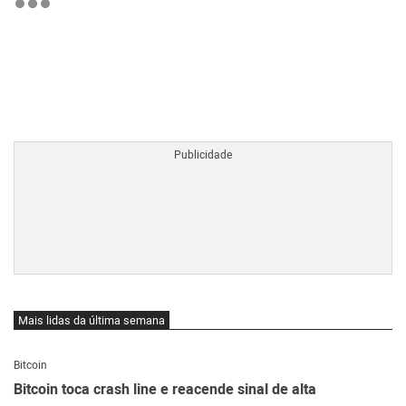
BTCBRL Cotação
por TradingVie
Mais lidas da última semana
Bitcoin
Bitcoin toca crash line e reacende sinal de alta