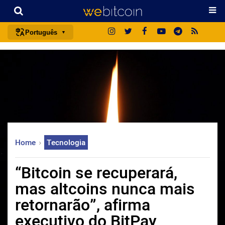
Português
português (BR)
english
español
français
italiano
deutsch
Home
Tecnologia
日本語
中文
“Bitcoin se recuperará,
русский
mas altcoins nunca mais
한국어
retornarão”, afirma
العربية
executivo do BitPay
ไทย