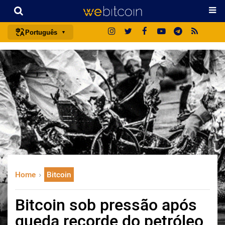
Português
português (BR)
english
español
français
italiano
deutsch
日本語
中文
Home
Bitcoin
русский
한국어
Bitcoin sob pressão após
العربية
queda recorde do petróleo
ไทย