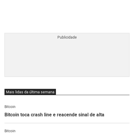
BTCBRL Cotação
por TradingVie
Mais lidas da última semana
Bitcoin
Bitcoin toca crash line e reacende sinal de alta
Bitcoin